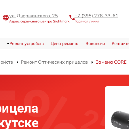
ул. Дзержинского, 25
+7 (395) 278-33-61
Адрес сервисного центра Sightmark
Горячая линия
Ремонт устройств
Цена ремонта
Вакансии
Контакт
ройств
Ремонт Оптических прицелов
Замена CORE
рицела
кутске