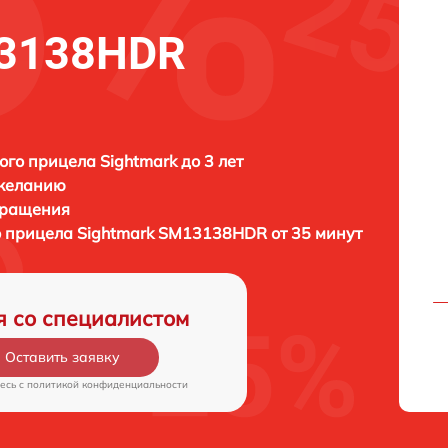
13138HDR
ого прицела Sightmark до 3 лет
 желанию
бращения
о прицела
Sightmark SM13138HDR от 35 минут
я со специалистом
Оставить заявку
есь c
политикой конфиденциальности