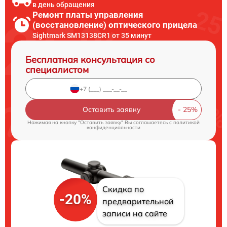
в день обращения
Ремонт платы управления
(восстановление) оптического прицела
Sightmark SM13138CR1 от 35 минут
Бесплатная консультация со
специалистом
Оставить заявку
Нажимая на кнопку "Оставить заявку" Вы соглашаетесь c
политикой
конфиденциальности
Скидка по
-20%
предварительной
записи на сайте