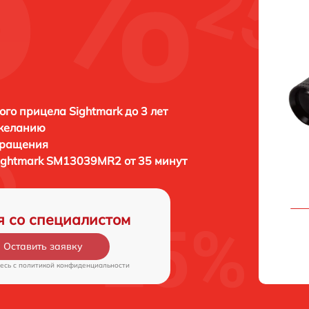
ого прицела Sightmark до 3 лет
 желанию
бращения
ightmark SM13039MR2 от 35 минут
я со специалистом
Оставить заявку
есь c
политикой конфиденциальности