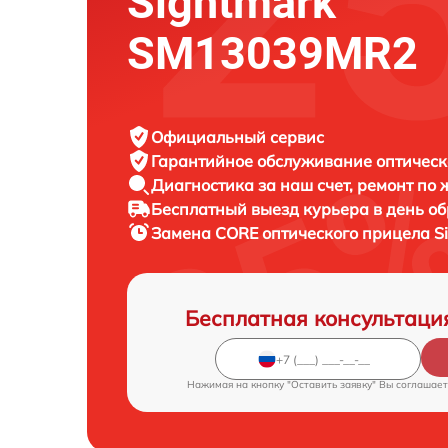
Sightmark
SM13039MR2
Официальный сервис
Гарантийное обслуживание
оптическ
Диагностика за наш счет,
ремонт по
Бесплатный выезд курьера
в день о
Замена CORE оптического прицела
S
Бесплатная консультаци
Нажимая на кнопку "Оставить заявку" Вы соглашает