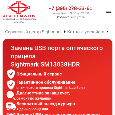
+7 (395) 278-33-61
Ежедневно с 9:00 до 21:00
Позвонить
мне утром
Сервисный центр Sightmark
в
Иркутске
Сервисный центр Sightmark
Каталог устройств
Ре
Замена USB порта оптического
прицела
Sightmark SM13038HDR
Официальный сервис
Гарантийное обслуживание
оптического прицела Sightmark до 3 лет
Диагностика за наш счет,
ремонт по желанию
Бесплатный выезд курьера
в день обращения
Замена USB порта оптического прицела