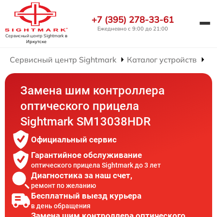
+7 (395) 278-33-61
Ежедневно с 9:00 до 21:00
Сервисный центр Sightmark
в
Иркутске
Сервисный центр Sightmark
Каталог устройств
Ре
Замена шим контроллера
оптического прицела
Sightmark SM13038HDR
Официальный сервис
Гарантийное обслуживание
оптического прицела Sightmark до 3 лет
Диагностика за наш счет,
ремонт по желанию
Бесплатный выезд курьера
в день обращения
Замена шим контроллера оптического