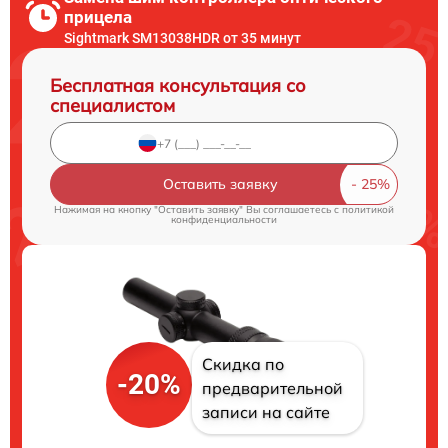
прицела
Sightmark SM13038HDR от 35 минут
Бесплатная консультация со
специалистом
Оставить заявку
Нажимая на кнопку "Оставить заявку" Вы соглашаетесь c
политикой
конфиденциальности
Скидка по
-20%
предварительной
записи на сайте