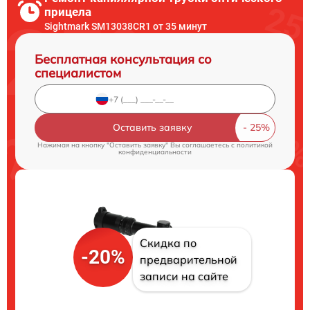
прицела
Sightmark SM13038CR1 от 35 минут
Бесплатная консультация со
специалистом
Оставить заявку
Нажимая на кнопку "Оставить заявку" Вы соглашаетесь c
политикой
конфиденциальности
Скидка по
-20%
предварительной
записи на сайте