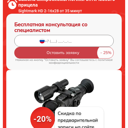
прицела
Sightmark HD 2-16x28 от 35 минут
Бесплатная консультация со
специалистом
Оставить заявку
Нажимая на кнопку "Оставить заявку" Вы соглашаетесь c
политикой
конфиденциальности
Скидка по
-20%
предварительной
записи на сайте