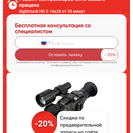
прицела
Sightmark HD 2-16x28 от 35 минут
Бесплатная консультация со
специалистом
Оставить заявку
Нажимая на кнопку "Оставить заявку" Вы соглашаетесь c
политикой
конфиденциальности
Скидка по
-20%
предварительной
записи на сайте