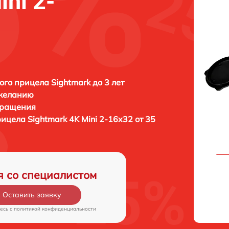
ni 2-
ого прицела Sightmark до 3 лет
 желанию
бращения
рицела
Sightmark 4K Mini 2-16x32 от 35
я со специалистом
Оставить заявку
есь c
политикой конфиденциальности